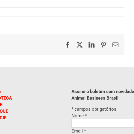
Facebook
X
LinkedIn
Pinterest
E-
mail
E
Assine o boletim com novidade
OTECA
Animal Business Brasil
E
*
campos obrigatórios
IQUE
Nome
*
CIE
Email
*