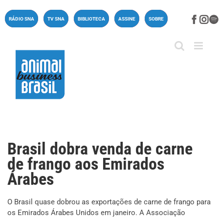
Ir
para
Face
In
RÁDIO SNA
TV SNA
BIBLIOTECA
ASSINE
SOBRE
o
conteúdo
Brasil dobra venda de carne
de frango aos Emirados
Árabes
O Brasil quase dobrou as exportações de carne de frango para
os Emirados Árabes Unidos em janeiro. A Associação