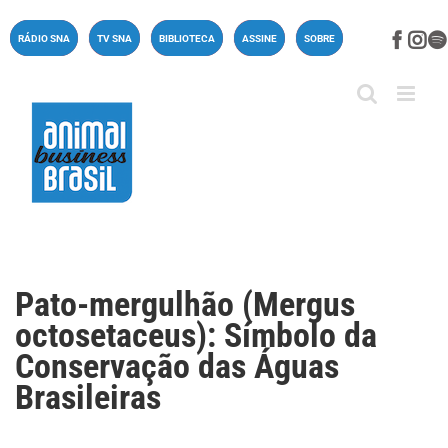
Ir
para
Face
In
RÁDIO SNA
TV SNA
BIBLIOTECA
ASSINE
SOBRE
o
conteúdo
Pato-mergulhão (Mergus
octosetaceus): Símbolo da
Conservação das Águas
Brasileiras