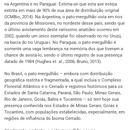
na Argentina e no Paraguai. Estima-se que esta ave esteja
extinta em mais de 90% de sua área de distribuição original
(ICMBio, 2014). Na Argentina, o pato-mergulhão vivia em rios
da província de Missiones, no nordeste desse país, sendo que
o último avistamento deste raríssimo anatídeo ocorreu em
2002, quando um único exemplar foi observado no rio Uruzú,
na bacia do rio Urugua-í. No Paraguai, o pato-mergulhão é
somente uma vaga lembrança na memória dos que tiveram a
chance de avistá-lo, sendo o último registro de sua presença
datado de 1984 (Hughes
et. al
., 2006; Bruno, 2013).
No Brasil, o pato-mergulhão – embora com distribuição
geográfica restrita e fragmentada, a qual incluía o Complexo
Florestal Atlântico e o Cerrado e registros históricos para os
Estados de Santa Catarina, Paraná, São Paulo, Minas Gerais,
Rio de Janeiro, Goiás, Bahia e Tocantins – só tem hoje sua
presença conhecida nos Estados de Minas Gerais, Goiás e
Tocantins, com populações estabelecidas, especialmente, em
regiões de influência do bioma Cerrado.