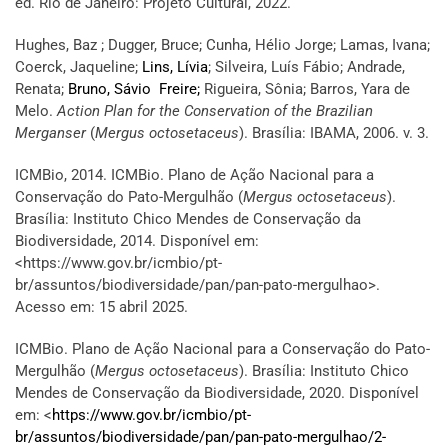
ed. Rio de Janeiro: Projeto Cultural, 2022.
Hughes, Baz ; Dugger, Bruce; Cunha, Hélio Jorge; Lamas, Ivana;
Coerck, Jaqueline;
Lins, Lívia
; Silveira, Luís Fábio; Andrade,
Renata;
Bruno, Sávio Freire;
Rigueira, Sônia; Barros, Yara de
Melo.
Action Plan for the Conservation of the Brazilian
Merganser
(
Mergus octosetaceus
). Brasília: IBAMA, 2006. v. 3.
ICMBio, 2014. ICMBio. Plano de Ação Nacional para a
Conservação do Pato-Mergulhão (
Mergus octosetaceus
).
Brasília: Instituto Chico Mendes de Conservação da
Biodiversidade, 2014. Disponível em:
<https://www.gov.br/icmbio/pt-
br/assuntos/biodiversidade/pan/pan-pato-mergulhao>.
Acesso em: 15 abril 2025.
ICMBio. Plano de Ação Nacional para a Conservação do Pato-
Mergulhão (
Mergus octosetaceus
). Brasília: Instituto Chico
Mendes de Conservação da Biodiversidade, 2020. Disponível
em: <
https://www.gov.br/icmbio/pt-
br/assuntos/biodiversidade/pan/pan-pato-mergulhao/2-