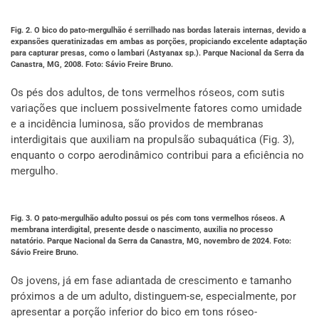
Fig. 2. O bico do pato-mergulhão é serrilhado nas bordas laterais internas, devido a
expansões queratinizadas em ambas as porções, propiciando excelente adaptação
para capturar presas, como o lambari (Astyanax sp.). Parque Nacional da Serra da
Canastra, MG, 2008. Foto: Sávio Freire Bruno.
Os pés dos adultos, de tons vermelhos róseos, com sutis
variações que incluem possivelmente fatores como umidade
e a incidência luminosa, são providos de membranas
interdigitais que auxiliam na propulsão subaquática (Fig. 3),
enquanto o corpo aerodinâmico contribui para a eficiência no
mergulho.
Fig. 3. O pato-mergulhão adulto possui os pés com tons vermelhos róseos. A
membrana interdigital, presente desde o nascimento, auxilia no processo
natatório. Parque Nacional da Serra da Canastra, MG, novembro de 2024. Foto:
Sávio Freire Bruno.
Os jovens, já em fase adiantada de crescimento e tamanho
próximos a de um adulto, distinguem-se, especialmente, por
apresentar a porção inferior do bico em tons róseo-