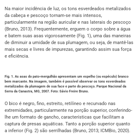
Na maior incidência de luz, os tons esverdeados metalizados
da cabeça e pescoço tornam-se mais intensos,
particularmente na região auricular e nas laterais do pescoço
(Bruno, 2013). Frequentemente, erguem o corpo sobre a água
e batem suas asas vigorosamente (Fig. 1), uma das maneiras
de diminuir a umidade de sua plumagem, ou seja, de mantê-las
mais secas e livres de impurezas, garantindo assim sua força
e eficiência.
Fig. 1. As asas do pato-mergulhão apresentam um espelho (ou espéculo) branco
bem marcante. Na imagem, também é possível observar os tons esverdeados
metalizados da plumagem de sua face e parte do pescoço. Parque Nacional da
Serra da Canastra, MG, 2007. Foto: Sávio Freire Bruno.
O bico é negro, fino, estreito, retilíneo e recurvado nas
extremidades, particularmente na porção superior, conferindo-
lhe um formato de gancho, características que facilitam a
captura de presas aquáticas. Tanto a porção superior quanto
a inferior (Fig. 2) são serrilhadas (Bruno, 2013; ICMBio, 2020).