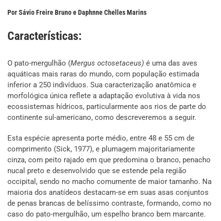
Por Sávio Freire Bruno e Daphnne Chelles Marins
Características:
O pato-mergulhão (
Mergus octosetaceus)
é uma das aves
aquáticas mais raras do mundo, com população estimada
inferior a 250 indivíduos. Sua caracterização anatômica e
morfológica única reflete a adaptação evolutiva à vida nos
ecossistemas hídricos, particularmente aos rios de parte do
continente sul-americano, como descreveremos a seguir.
Esta espécie apresenta porte médio, entre 48 e 55 cm de
comprimento (Sick, 1977), e plumagem majoritariamente
cinza, com peito rajado em que predomina o branco, penacho
nucal preto e desenvolvido que se estende pela região
occipital, sendo no macho comumente de maior tamanho. Na
maioria dos anatídeos destacam-se em suas asas conjuntos
de penas brancas de belíssimo contraste, formando, como no
caso do pato-mergulhão, um espelho branco bem marcante.