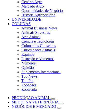
Cenário Agro
Mercado Agro
Oportunidades de Negócio
História Agropecuária
UNIVERSIDADE
COLUNAS
Animal Business News
Animais Silvestres
Arte Animal
Ciência e Tecnologia
Coluna dos Conselhos
Curiosidades Animais
Equinos
Inspeção e Alimentos
Números
Opinião
Suplemento Internacional
Top News
Top Pet
Zoonoses
Zootecnia
PRODUÇÃO ANIMAL
MEDICINA VETERINÁRIA
NEGÓCIOS E MERCADO