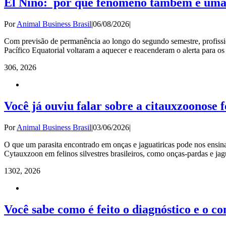
El Niño: por que fenômeno também é uma
Por
Animal Business Brasil
|
06/08/2026
|
Com previsão de permanência ao longo do segundo semestre, profissio
Pacífico Equatorial voltaram a aquecer e reacenderam o alerta para os
3
06, 2026
Você já ouviu falar sobre a citauxzoonose f
Por
Animal Business Brasil
|
03/06/2026
|
O que um parasita encontrado em onças e jaguatiricas pode nos ensinar
Cytauxzoon em felinos silvestres brasileiros, como onças-pardas e jagu
13
02, 2026
Você sabe como é feito o diagnóstico e o c