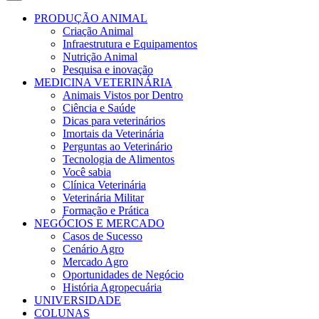
PRODUÇÃO ANIMAL
Criação Animal
Infraestrutura e Equipamentos
Nutrição Animal
Pesquisa e inovação
MEDICINA VETERINÁRIA
Animais Vistos por Dentro
Ciência e Saúde
Dicas para veterinários
Imortais da Veterinária
Perguntas ao Veterinário
Tecnologia de Alimentos
Você sabia
Clínica Veterinária
Veterinária Militar
Formação e Prática
NEGÓCIOS E MERCADO
Casos de Sucesso
Cenário Agro
Mercado Agro
Oportunidades de Negócio
História Agropecuária
UNIVERSIDADE
COLUNAS