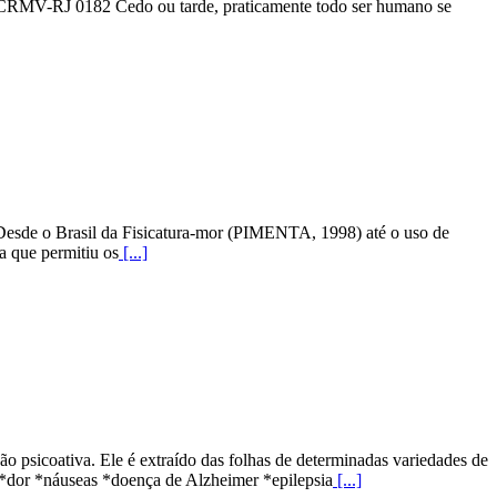
o - CRMV-RJ 0182 Cedo ou tarde, praticamente todo ser humano se
 Desde o Brasil da Fisicatura-mor (PIMENTA, 1998) até o uso de
a que permitiu os
[...]
 psicoativa. Ele é extraído das folhas de determinadas variedades de
*dor *náuseas *doença de Alzheimer *epilepsia
[...]