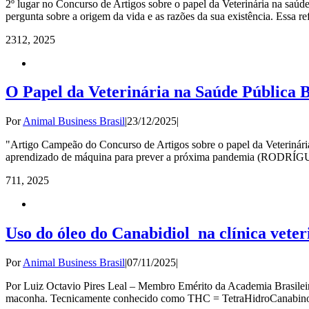
2º lugar no Concurso de Artigos sobre o papel da Veterinária na saú
pergunta sobre a origem da vida e as razões da sua existência. Essa r
23
12, 2025
O Papel da Veterinária na Saúde Pública B
Por
Animal Business Brasil
|
23/12/2025
|
"Artigo Campeão do Concurso de Artigos sobre o papel da Veterinári
aprendizado de máquina para prever a próxima pandemia (RODRÍGUEZ e
7
11, 2025
Uso do óleo do Canabidiol na clínica veter
Por
Animal Business Brasil
|
07/11/2025
|
Por Luiz Octavio Pires Leal – Membro Emérito da Academia Brasileira
maconha. Tecnicamente conhecido como THC = TetraHidroCanabinol. 