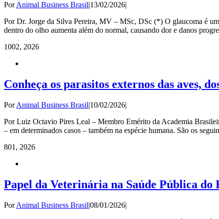
Por
Animal Business Brasil
|
13/02/2026
|
Por Dr. Jorge da Silva Pereira, MV – MSc, DSc (*) O glaucoma é uma 
dentro do olho aumenta além do normal, causando dor e danos progres
10
02, 2026
Conheça os parasitos externos das aves, dos
Por
Animal Business Brasil
|
10/02/2026
|
Por Luiz Octavio Pires Leal – Membro Emérito da Academia Brasileira
– em determinados casos – também na espécie humana. São os seguint
8
01, 2026
Papel da Veterinária na Saúde Pública do 
Por
Animal Business Brasil
|
08/01/2026
|