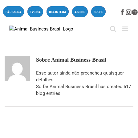
Ir
para
Face
In
RÁDIO SNA
TV SNA
BIBLIOTECA
ASSINE
SOBRE
o
conteúdo
Sobre
Animal Business Brasil
Esse autor ainda não preencheu quaisquer
detalhes.
So far Animal Business Brasil has created 617
blog entries.