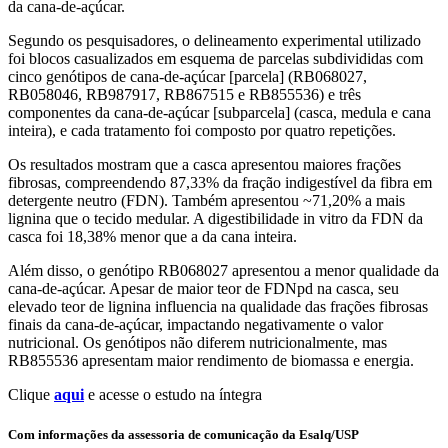
da cana-de-açúcar.
Segundo os pesquisadores, o delineamento experimental utilizado
foi blocos casualizados em esquema de parcelas subdivididas com
cinco genótipos de cana-de-açúcar [parcela] (RB068027,
RB058046, RB987917, RB867515 e RB855536) e três
componentes da cana-de-açúcar [subparcela] (casca, medula e cana
inteira), e cada tratamento foi composto por quatro repetições.
Os resultados mostram que a casca apresentou maiores frações
fibrosas, compreendendo 87,33% da fração indigestível da fibra em
detergente neutro (FDN). Também apresentou ~71,20% a mais
lignina que o tecido medular. A digestibilidade in vitro da FDN da
casca foi 18,38% menor que a da cana inteira.
Além disso, o genótipo RB068027 apresentou a menor qualidade da
cana-de-açúcar. Apesar de maior teor de FDNpd na casca, seu
elevado teor de lignina influencia na qualidade das frações fibrosas
finais da cana-de-açúcar, impactando negativamente o valor
nutricional. Os genótipos não diferem nutricionalmente, mas
RB855536 apresentam maior rendimento de biomassa e energia.
Clique
aqui
e acesse o estudo na íntegra
Com informações da assessoria de comunicação da Esalq/USP