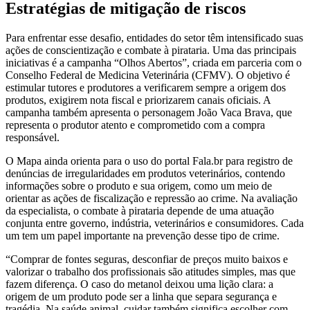
Estratégias de mitigação de riscos
Para enfrentar esse desafio, entidades do setor têm intensificado suas
ações de conscientização e combate à pirataria. Uma das principais
iniciativas é a campanha “Olhos Abertos”, criada em parceria com o
Conselho Federal de Medicina Veterinária (CFMV). O objetivo é
estimular tutores e produtores a verificarem sempre a origem dos
produtos, exigirem nota fiscal e priorizarem canais oficiais. A
campanha também apresenta o personagem João Vaca Brava, que
representa o produtor atento e comprometido com a compra
responsável.
O Mapa ainda orienta para o uso do portal Fala.br para registro de
denúncias de irregularidades em produtos veterinários, contendo
informações sobre o produto e sua origem, como um meio de
orientar as ações de fiscalização e repressão ao crime. Na avaliação
da especialista, o combate à pirataria depende de uma atuação
conjunta entre governo, indústria, veterinários e consumidores. Cada
um tem um papel importante na prevenção desse tipo de crime.
“Comprar de fontes seguras, desconfiar de preços muito baixos e
valorizar o trabalho dos profissionais são atitudes simples, mas que
fazem diferença. O caso do metanol deixou uma lição clara: a
origem de um produto pode ser a linha que separa segurança e
tragédia. Na saúde animal, cuidar também significa escolher com