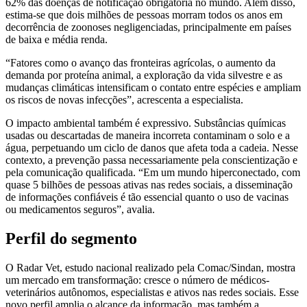
62% das doenças de notificação obrigatória no mundo. Além disso,
estima-se que dois milhões de pessoas morram todos os anos em
decorrência de zoonoses negligenciadas, principalmente em países
de baixa e média renda.
“Fatores como o avanço das fronteiras agrícolas, o aumento da
demanda por proteína animal, a exploração da vida silvestre e as
mudanças climáticas intensificam o contato entre espécies e ampliam
os riscos de novas infecções”, acrescenta a especialista.
O impacto ambiental também é expressivo. Substâncias químicas
usadas ou descartadas de maneira incorreta contaminam o solo e a
água, perpetuando um ciclo de danos que afeta toda a cadeia. Nesse
contexto, a prevenção passa necessariamente pela conscientização e
pela comunicação qualificada. “Em um mundo hiperconectado, com
quase 5 bilhões de pessoas ativas nas redes sociais, a disseminação
de informações confiáveis é tão essencial quanto o uso de vacinas
ou medicamentos seguros”, avalia.
Perfil do segmento
O Radar Vet, estudo nacional realizado pela Comac/Sindan, mostra
um mercado em transformação: cresce o número de médicos-
veterinários autônomos, especialistas e ativos nas redes sociais. Esse
novo perfil amplia o alcance da informação, mas também a