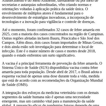
Abastecimento e do Meio Ambiente, diretamente ou por meio de
secretarias e autarquias subordinadas, vêm criando normas e
orientações voltadas à aplicação prática da saúde única. O
envolvimento de múltiplos atores é fundamental para o
desenvolvimento de estratégias inovadoras, a incorporação de
tecnologias e a inovação para vigilância e controle de doenças.
Até o momento, foram confirmados 32 casos de febre amarela em
2025, com a maioria dos casos concentrados na região de Campinas.
Outras regiões afetadas incluem Bauru, Piracicaba e São José dos
Campos. Além disso, dois casos foram importados de Minas Gerais,
e dois ainda estão sob investigação para determinar o local de
infecção. Este é o maior número de casos e mortes desde 2018,
quando o estado enfrentou um surto significativo.
A vacina é a principal ferramenta de prevenção da febre amarela. O
Sistema Único de Saúde (SUS) disponibiliza vacina contra febre
amarela para toda população. Desde abril de 2017, o Brasil adota o
esquema vacinal de apenas uma dose durante toda a vida, medida
que está de acordo com as recomendações da Organização Mundial
de Saúde (OMS).
A integração dos esforços da medicina veterinária com os demais
segmentos da saúde humana não é apenas uma necessidade
emergente, mas um caminho vital para a manutenção da saúde
global. A prevenção eficaz de pandemias futuras depende de uma