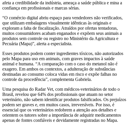
afeta a credibilidade da indústria, ameaça a saúde pública e mina a
confiança em profissionais e marcas sérias.
“O comércio digital abriu espaço para vendedores não verificados,
que utilizam embalagens visualmente idênticas às originais e
exploram a falta de fiscalização. Atraídos por ofertas tentadoras,
muitos consumidores acabam enganados e expõem seus animais a
produtos sem controle ou registro no Ministério da Agricultura e
Pecuária (Mapa)”, alerta a especialista.
Esses produtos podem conter ingredientes tóxicos, não autorizados
pelo Mapa para uso em animais, com graves impactos à saúde
animal e humana. “A comparação com o caso do metanol não é
exagero. Em ambos os contextos, a adulteração de substâncias
destinadas ao consumo coloca vidas em risco e expõe falhas no
controle da procedência”, complementa Gabriela.
Uma pesquisa do Radar Vet, com médicos-veterinários de todo o
Brasil, revelou que 64% dos profissionais que atuam no setor
veterinário, não sabem identificar produtos falsificados. Os prejuízos
podem ser graves e, em muitos casos, irreversíveis. Por isso, é
essencial que os veterinários redobrem a atenção aos detalhes e
orientem os tutores sobre a importância de adquirir medicamentos
apenas de fontes confiáveis e devidamente registradas no Mapa.