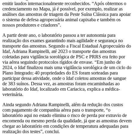
emitir laudos internacionalmente reconhecidos. “Após obtermos o
credenciamento no Mapa, já é possível, por exemplo, realizar as
análises das amostras de triagem da Peste Suína Clássica para apoiar
o sistema de defesa agropecuária animal capixaba e também os
nossos produtores e criadores”.
A partir deste ano, o laboratório passou a ter autonomia para
realização dos exames garantindo mais agilidade e segurança no
transporte das amostras. Segundo a Fiscal Estadual Agropecuário do
Idaf, Adriana Rampinelli, até 2023 o transporte das amostras
coletadas para vigilância sorológica de PSC e PRRS era feito por
via aérea seguindo protocolos rígidos de envase. “Em junho de
2024, o Idaf finalizou mais uma vigilância sorológica de um ciclo do
Plano Integrado; 40 propriedades do ES foram sorteadas para
participar dessa atividade, onde o Idaf coletou amostras de sangue
de 383 suínos. Dessa vez, as amostras foram encaminhadas ao
laboratório do Idaf, localizado em Cariacica, explica a médica-
veterinária.
Ainda segundo Adriana Rampinelli, além da redução dos custos
com pagamento de companhia aérea para o transporte, “o
laboratório aqui no estado elimina o risco de perda por extravio de
encomenda ou mesmo perda da qualidade, já que as amostras devem
chegar ao laboratório em condições de temperatura adequadas para
realização dos testes”, conclui.