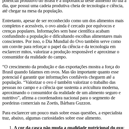
potencial produtivo do Brasil e a importância deste alimento no dia a
dia, que possui uma cadeia produtiva cheia de tecnologia e ciência,
até chegar na mesa da população.
Entretanto, apesar de ser reconhecido como um dos alimentos mais
completos e acessíveis, o ovo ainda é cercado por equívocos e
crenças populares. Informações sem base científica acabam
confundindo a população e dificultando escolhas alimentares mais
conscientes. Por isso, o Dia Mundial do Ovo também serve como
um convite para reforçar o papel da ciência e da tecnologia em
esclarecer mitos, valorizar a produção responsável e aproximar o
consumidor da realidade do campo.
“O crescimento da produção e das exportações mostra a força do
Brasil quando falamos em ovos. Mas tão importante quanto esse
potencial é garantir que informações confiáveis cheguem até a
população. “Valorizar o ovo é também valorizar o trabalho das
pessoas no campo e a ciência que sustenta a avicultura moderna,
aproximando o consumidor da realidade de um alimento seguro e
nutritivo”, afirma a coordenadora nacional para o segmento de
poedeiras comerciais na Zoetis, Bárbara Guzzon.
Para esclarecer um pouco mais sobre essas questões, a especialista
traz, abaixo, algumas curiosidades sobre esse alimento.
A cor da casca não muda a qualidade nutricional do ovo
: