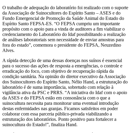
O trabalho de adequação do laboratório foi realizado com o suporte
da Associação de Suinocultores do Espírito Santo – ASES e do
Fundo Emergencial de Promoção da Saúde Animal do Estado do
Espírito Santo FEPSA-ES. “O FEPSA cumpriu um importante
propósito com o apoio para a vinda de auditores a fim viabilizar o
credenciamento do Laboratório do Idaf possibilitando a realização
de análises laboratoriais sem necessidade de enviar amostras para
fora do estado”, comemora o presidente do FEPSA, Neuzedino
Alves.
A rápida detecção de uma dessas doenças nos suínos é essencial
para o sucesso das ações de resposta a emergências, o controle e
erradicação do foco, com objetivo de recuperação rápida da
condição sanitária. Na opinião do diretor executivo da Associação
dos Suinocultores do Espírito Santo, Nélio Hand, a estruturação do
laboratório é de suma importância, sobretudo com relação à
vigilância ativa da PSC e PRRS. “A iniciativa do Idaf com o apoio
da ASES e do FEPSA estão em consonância com o que a
suinocultura necessita para monitorar uma eventual introdução
destas enfermidades nas granjas. Ficamos satisfeitos em poder
colaborar com essa parceria público-privada viabilizando a
estruturação dos laboratórios. Ponto positivo para fortalecer a
suinocultura do Estado!”, finaliza Hand.