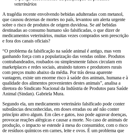
veterinários
A tragédia recente envolvendo bebidas adulteradas com metanol,
que causou dezenas de mortes no país, levantou um alerta urgente
sobre o risco de produtos de origem duvidosa. Se até bebidas
destinadas ao consumo humano são falsificadas, o que dizer de
medicamentos veterinários, muitas vezes comprados sem prescrição
e fora dos canais oficiais?
“O problema da falsificação na saúde animal é antigo, mas vem
ganhando força com a popularização das vendas online. Produtos
contrabandeados, roubados ou simplesmente falsos circulam em
marketplaces e redes sociais, atraindo tutores e produtores rurais
com preços muito abaixo da média. Por trás dessa aparente
vantagem, existe um enorme risco à saúde dos animais, humana e à
qualidade dos alimentos provenientes destes animais”, analisa a
diretora do Sindicato Nacional da Indústria de Produtos para Saúde
Animal (Sindan). Gabriela Mura.
Segundo ela, um medicamento veterinário falsificado pode conter
substâncias desconhecidas, em doses erradas ou até não conter
princípio ativo algum. Em cães e gatos, isso pode agravar doenças,
provocar reações alérgicas e causar a morte. No caso de animais de
produção, o impacto se estende à mesa do consumidor, com o risco
de resíduos químicos em carnes, leite e ovos. É um problema que