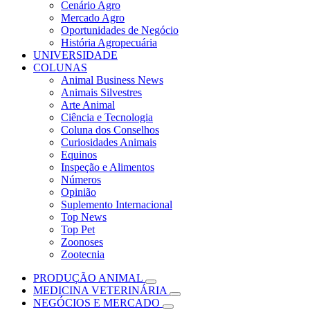
Cenário Agro
Mercado Agro
Oportunidades de Negócio
História Agropecuária
UNIVERSIDADE
COLUNAS
Animal Business News
Animais Silvestres
Arte Animal
Ciência e Tecnologia
Coluna dos Conselhos
Curiosidades Animais
Equinos
Inspeção e Alimentos
Números
Opinião
Suplemento Internacional
Top News
Top Pet
Zoonoses
Zootecnia
PRODUÇÃO ANIMAL
MEDICINA VETERINÁRIA
NEGÓCIOS E MERCADO