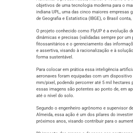
objetivos de uma tecnologia moderna para o man
indiana UPL, uma das cinco maiores empresas glo
de Geografia e Estatística (IBGE), o Brasil con
O projeto conhecido como FlyUP é a evolução d
dinâmicas e precisas (validadas sempre por um 
fitossanitários e o gerenciamento das informa
e assertiva, visando à racionalização e à soluçã
forma sustentável.
Para colocar em prática essa inteligência artifici
aeronaves foram equipadas com um dispositivo q
mm/pixel, podendo percorrer até 5 mil hectares
essas imagens são potentes ao ponto de, em ape
até o nível do solo.
Segundo o engenheiro agrônomo e supervisor de
Almeida, essa ação é um dos pilares do investi
próximos anos, visando contribuir para o aument