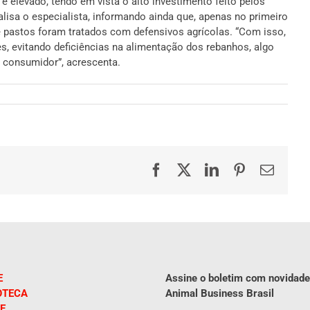
 elevado, tendo em vista o alto investimento feito pelos
lisa o especialista, informando ainda que, apenas no primeiro
e pastos foram tratados com defensivos agrícolas. “Com isso,
, evitando deficiências na alimentação dos rebanhos, algo
o consumidor”, acrescenta.
Facebook
X
LinkedIn
Pinterest
E-
mail
E
Assine o boletim com novidade
OTECA
Animal Business Brasil
E