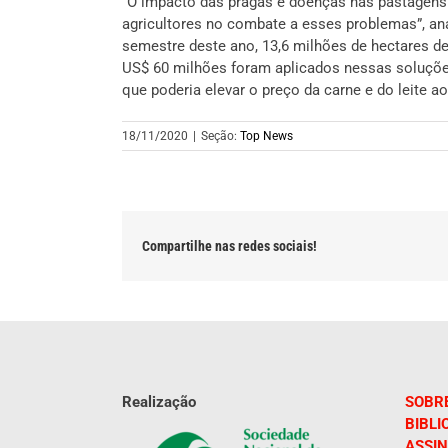
“O impacto das pragas e doenças nas pastagens é
agricultores no combate a esses problemas”, ana
semestre deste ano, 13,6 milhões de hectares d
US$ 60 milhões foram aplicados nessas soluções
que poderia elevar o preço da carne e do leite a
18/11/2020
|
Seção:
Top News
Compartilhe nas redes sociais!
Realização
SOBR
BIBLI
ASSIN