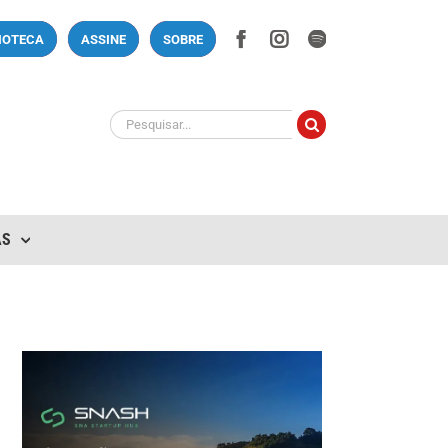
Facebook
Instagram
Spotify
LIOTECA
ASSINE
SOBRE
Buscar
resultados
para:
AS