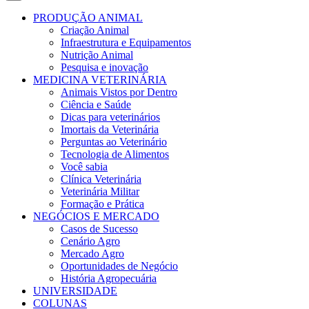
PRODUÇÃO ANIMAL
Criação Animal
Infraestrutura e Equipamentos
Nutrição Animal
Pesquisa e inovação
MEDICINA VETERINÁRIA
Animais Vistos por Dentro
Ciência e Saúde
Dicas para veterinários
Imortais da Veterinária
Perguntas ao Veterinário
Tecnologia de Alimentos
Você sabia
Clínica Veterinária
Veterinária Militar
Formação e Prática
NEGÓCIOS E MERCADO
Casos de Sucesso
Cenário Agro
Mercado Agro
Oportunidades de Negócio
História Agropecuária
UNIVERSIDADE
COLUNAS