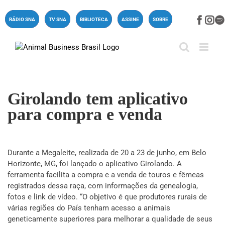
Ir
para
Face
In
RÁDIO SNA
TV SNA
BIBLIOTECA
ASSINE
SOBRE
o
conteúdo
Girolando tem aplicativo
para compra e venda
Durante a Megaleite, realizada de 20 a 23 de junho, em Belo
Horizonte, MG, foi lançado o aplicativo Girolando. A
ferramenta facilita a compra e a venda de touros e fêmeas
registrados dessa raça, com informações da genealogia,
fotos e link de vídeo. “O objetivo é que produtores rurais de
várias regiões do País tenham acesso a animais
geneticamente superiores para melhorar a qualidade de seus