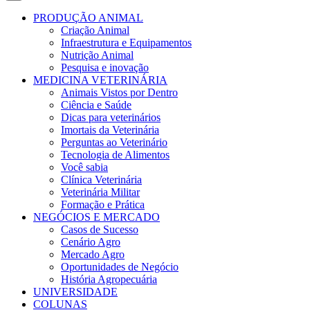
PRODUÇÃO ANIMAL
Criação Animal
Infraestrutura e Equipamentos
Nutrição Animal
Pesquisa e inovação
MEDICINA VETERINÁRIA
Animais Vistos por Dentro
Ciência e Saúde
Dicas para veterinários
Imortais da Veterinária
Perguntas ao Veterinário
Tecnologia de Alimentos
Você sabia
Clínica Veterinária
Veterinária Militar
Formação e Prática
NEGÓCIOS E MERCADO
Casos de Sucesso
Cenário Agro
Mercado Agro
Oportunidades de Negócio
História Agropecuária
UNIVERSIDADE
COLUNAS