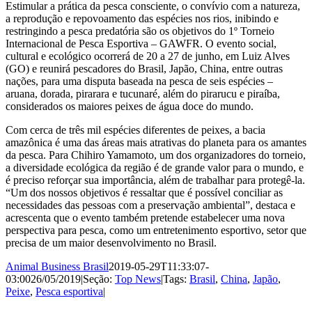
Estimular a prática da pesca consciente, o convívio com a natureza,
a reprodução e repovoamento das espécies nos rios, inibindo e
restringindo a pesca predatória são os objetivos do 1º Torneio
Internacional de Pesca Esportiva – GAWFR. O evento social,
cultural e ecológico ocorrerá de 20 a 27 de junho, em Luiz Alves
(GO) e reunirá pescadores do Brasil, Japão, China, entre outras
nações, para uma disputa baseada na pesca de seis espécies –
aruana, dorada, pirarara e tucunaré, além do pirarucu e piraíba,
considerados os maiores peixes de água doce do mundo.
Com cerca de três mil espécies diferentes de peixes, a bacia
amazônica é uma das áreas mais atrativas do planeta para os amantes
da pesca. Para Chihiro Yamamoto, um dos organizadores do torneio,
a diversidade ecológica da região é de grande valor para o mundo, e
é preciso reforçar sua importância, além de trabalhar para protegê-la.
“Um dos nossos objetivos é ressaltar que é possível conciliar as
necessidades das pessoas com a preservação ambiental”, destaca e
acrescenta que o evento também pretende estabelecer uma nova
perspectiva para pesca, como um entretenimento esportivo, setor que
precisa de um maior desenvolvimento no Brasil.
Animal Business Brasil
2019-05-29T11:33:07-
03:00
26/05/2019
|
Seção:
Top News
|
Tags:
Brasil
,
China
,
Japão
,
Peixe
,
Pesca esportiva
|