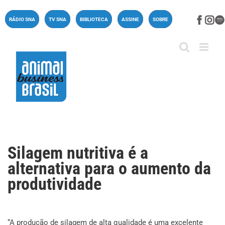
Ir
para
Face
In
RÁDIO SNA
TV SNA
BIBLIOTECA
ASSINE
SOBRE
o
conteúdo
Silagem nutritiva é a
alternativa para o aumento da
produtividade
“A produção de silagem de alta qualidade é uma excelente