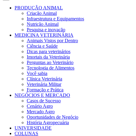
PRODUÇÃO ANIMAL
Criação Animal
Infraestrutura e Equipamentos
Nutrição Animal
Pesquisa e inovação
MEDICINA VETERINÁRIA
Animais Vistos por Dentro
Ciência e Saúde
Dicas para veterinários
Imortais da Veterinária
Perguntas ao Veterinário
Tecnologia de Alimentos
Você sabia
Clínica Veterinária
Veterinária Militar
Formação e Prática
NEGÓCIOS E MERCADO
Casos de Sucesso
Cenário Agro
Mercado Agro
Oportunidades de Negócio
História Agropecuária
UNIVERSIDADE
COLUNAS