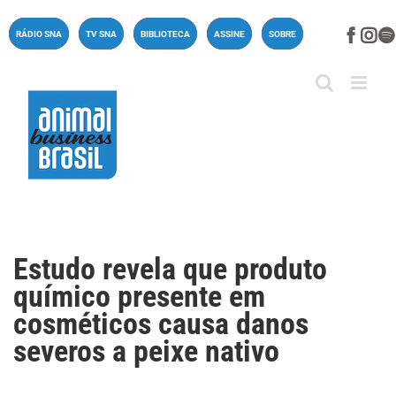
Ir
para
Face
In
RÁDIO SNA
TV SNA
BIBLIOTECA
ASSINE
SOBRE
o
conteúdo
Estudo revela que produto
químico presente em
cosméticos causa danos
severos a peixe nativo