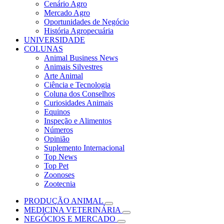
Cenário Agro
Mercado Agro
Oportunidades de Negócio
História Agropecuária
UNIVERSIDADE
COLUNAS
Animal Business News
Animais Silvestres
Arte Animal
Ciência e Tecnologia
Coluna dos Conselhos
Curiosidades Animais
Equinos
Inspeção e Alimentos
Números
Opinião
Suplemento Internacional
Top News
Top Pet
Zoonoses
Zootecnia
PRODUÇÃO ANIMAL
MEDICINA VETERINÁRIA
NEGÓCIOS E MERCADO