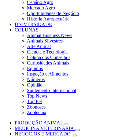
Cenário Agro
Mercado Agro
Oportunidades de Negócio
História Agropecuária
UNIVERSIDADE
COLUNAS
Animal Business News
Animais Silvestres
Arte Animal
Ciência e Tecnologia
Coluna dos Conselhos
Curiosidades Animais
Equinos
Inspeção e Alimentos
Números
Opinião
Suplemento Internacional
Top News
Top Pet
Zoonoses
Zootecnia
PRODUÇÃO ANIMAL
MEDICINA VETERINÁRIA
NEGÓCIOS E MERCADO