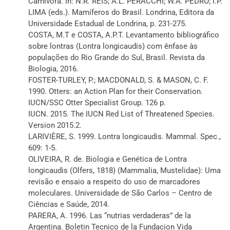
Carnivora. In: N.R. REIS; A.L. PERACCHI; W.A. PEDRO; I.P.
LIMA (eds.). Mamíferos do Brasil. Londrina, Editora da
Universidade Estadual de Londrina, p. 231-275.
COSTA, M.T e COSTA, A.P.T. Levantamento bibliográfico
sobre lontras (Lontra longicaudis) com ênfase às
populações do Rio Grande do Sul, Brasil. Revista da
Biologia, 2016.
FOSTER-TURLEY, P.; MACDONALD, S. & MASON, C. F.
1990. Otters: an Action Plan for their Conservation.
IUCN/SSC Otter Specialist Group. 126 p.
IUCN. 2015. The IUCN Red List of Threatened Species.
Version 2015.2.
LARIVIÈRE, S. 1999. Lontra longicaudis. Mammal. Spec.,
609: 1-5.
OLIVEIRA, R. de. Biologia e Genética de Lontra
longicaudis (Olfers, 1818) (Mammalia, Mustelidae): Uma
revisão e ensaio a respeito do uso de marcadores
moleculares. Universidade de São Carlos – Centro de
Ciências e Saúde, 2014.
PARERA, A. 1996. Las “nutrias verdaderas” de la
Argentina. Boletin Tecnico de la Fundacion Vida