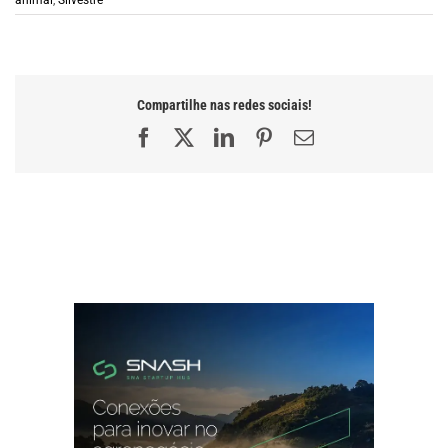
animal
,
Silvestre
Compartilhe nas redes sociais!
Facebook
X
LinkedIn
Pinterest
E-
mail