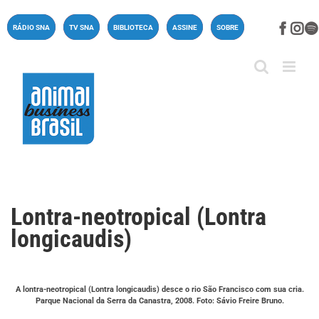
Ir
para
Face
In
RÁDIO SNA
TV SNA
BIBLIOTECA
ASSINE
SOBRE
o
conteúdo
Lontra-neotropical (Lontra
longicaudis)
A lontra-neotropical (Lontra longicaudis) desce o rio São Francisco com sua cria.
Parque Nacional da Serra da Canastra, 2008. Foto: Sávio Freire Bruno.