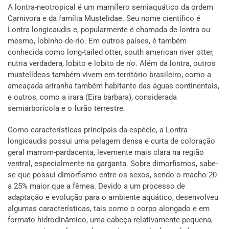
A lontra-neotropical é um mamífero semiaquático da ordem
Carnivora e da família Mustelidae. Seu nome científico é
Lontra longicaudis e, popularmente é chamada de lontra ou
mesmo, lobinho-de-rio. Em outros países, é também
conhecida como long-tailed otter, south american river otter,
nutria verdadera, lobito e lobito de río. Além da lontra, outros
mustelídeos também vivem em território brasileiro, como a
ameaçada ariranha também habitante das águas continentais,
e outros, como a irara (Eira barbara), considerada
semiarborícola e o furão terrestre.
Como características principais da espécie, a Lontra
longicaudis possui uma pelagem densa e curta de coloração
geral marrom-pardacenta, levemente mais clara na região
ventral, especialmente na garganta. Sobre dimorfismos, sabe-
se que possui dimorfismo entre os sexos, sendo o macho 20
a 25% maior que a fêmea. Devido a um processo de
adaptação e evolução para o ambiente aquático, desenvolveu
algumas características, tais como o corpo alongado e em
formato hidrodinâmico, uma cabeça relativamente pequena,