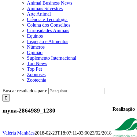
Animal Business News
Animais Silvestres
Arte Animal
Ciência e Tecnologia
Coluna dos Conselhos
Curiosidades Animais
Equinos
Inspeção e Alimentos
Números
Opinião
Suplemento Internacional
Top News
Top Pet
Zoonoses
Zootecnia
Buscar resultados para:
Realização
myna-2864989_1280
Valéria Manhães
2018-02-23T18:07:11-03:00
23/02/2018
|