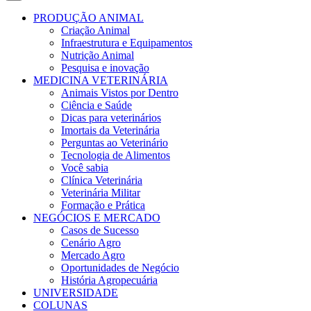
PRODUÇÃO ANIMAL
Criação Animal
Infraestrutura e Equipamentos
Nutrição Animal
Pesquisa e inovação
MEDICINA VETERINÁRIA
Animais Vistos por Dentro
Ciência e Saúde
Dicas para veterinários
Imortais da Veterinária
Perguntas ao Veterinário
Tecnologia de Alimentos
Você sabia
Clínica Veterinária
Veterinária Militar
Formação e Prática
NEGÓCIOS E MERCADO
Casos de Sucesso
Cenário Agro
Mercado Agro
Oportunidades de Negócio
História Agropecuária
UNIVERSIDADE
COLUNAS