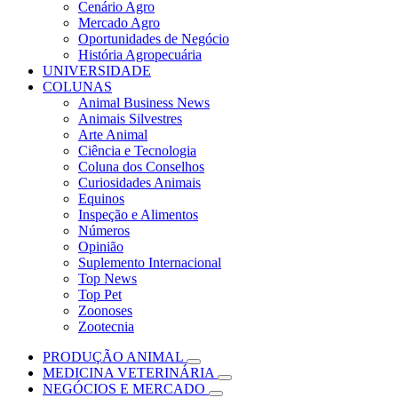
Cenário Agro
Mercado Agro
Oportunidades de Negócio
História Agropecuária
UNIVERSIDADE
COLUNAS
Animal Business News
Animais Silvestres
Arte Animal
Ciência e Tecnologia
Coluna dos Conselhos
Curiosidades Animais
Equinos
Inspeção e Alimentos
Números
Opinião
Suplemento Internacional
Top News
Top Pet
Zoonoses
Zootecnia
PRODUÇÃO ANIMAL
MEDICINA VETERINÁRIA
NEGÓCIOS E MERCADO