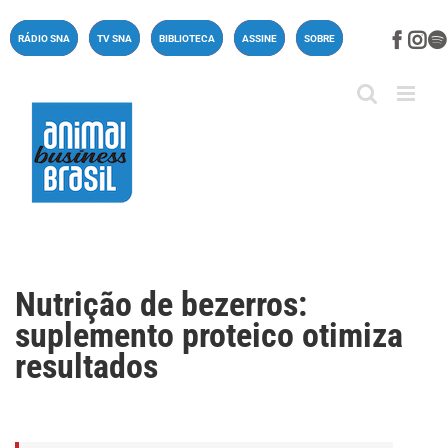
Ir
para
Face
In
RÁDIO SNA
TV SNA
BIBLIOTECA
ASSINE
SOBRE
o
conteúdo
Nutrição de bezerros:
suplemento proteico otimiza
resultados