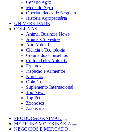
Cenário Agro
Mercado Agro
Oportunidades de Negócio
História Agropecuária
UNIVERSIDADE
COLUNAS
Animal Business News
Animais Silvestres
Arte Animal
Ciência e Tecnologia
Coluna dos Conselhos
Curiosidades Animais
Equinos
Inspeção e Alimentos
Números
Opinião
Suplemento Internacional
Top News
Top Pet
Zoonoses
Zootecnia
PRODUÇÃO ANIMAL
MEDICINA VETERINÁRIA
NEGÓCIOS E MERCADO