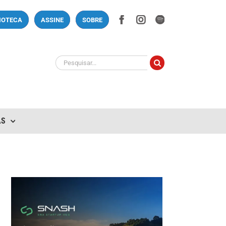
Facebook
Instagram
Spotify
LIOTECA
ASSINE
SOBRE
Buscar
resultados
para:
AS