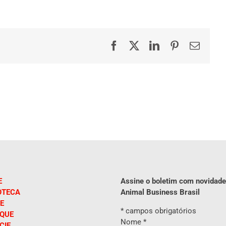
Facebook
X
LinkedIn
Pinterest
E-
mail
E
Assine o boletim com novidade
OTECA
Animal Business Brasil
E
*
campos obrigatórios
IQUE
Nome
*
CIE