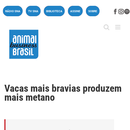
Ir
para
Face
In
RÁDIO SNA
TV SNA
BIBLIOTECA
ASSINE
SOBRE
o
conteúdo
Vacas mais bravias produzem
mais metano