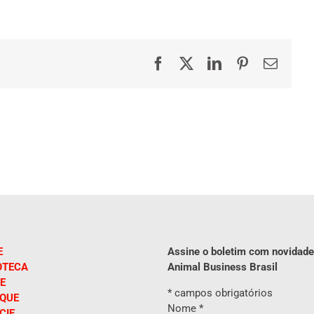
Facebook
X
LinkedIn
Pinterest
E-
mail
E
Assine o boletim com novidade
OTECA
Animal Business Brasil
E
*
campos obrigatórios
IQUE
Nome
*
CIE