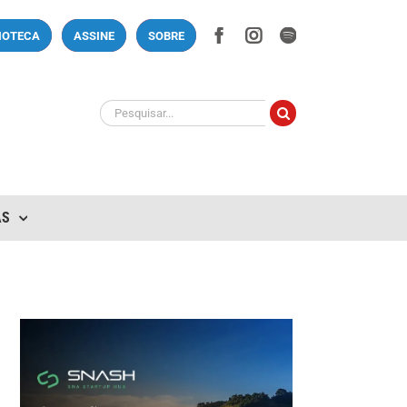
Facebook
Instagram
Spotify
LIOTECA
ASSINE
SOBRE
Buscar
resultados
para:
AS