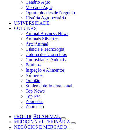
Cenário Agro
Mercado Agro
Oportunidades de Negócio
História Agropecuária
UNIVERSIDADE
COLUNAS
Animal Business News
Animais Silvestres
Arte Animal
Ciência e Tecnologia
Coluna dos Conselhos
Curiosidades Animais
Equinos
Inspeção e Alimentos
Números
Opinião
Suplemento Internacional
Top News
Top Pet
Zoonoses
Zootecnia
PRODUÇÃO ANIMAL
MEDICINA VETERINÁRIA
NEGÓCIOS E MERCADO