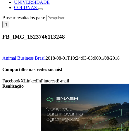
UNIVERSIDADE
COLUNAS
Buscar resultados para:
FB_IMG_1523746113248
Animal Business Brasil
2018-08-01T10:24:03-03:00
01/08/2018
|
Compartilhe nas redes sociais!
Facebook
X
LinkedIn
Pinterest
E-mail
Realização