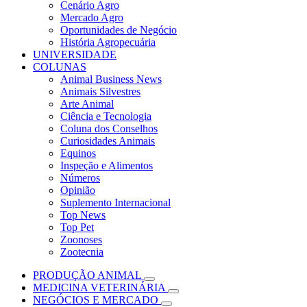
Cenário Agro
Mercado Agro
Oportunidades de Negócio
História Agropecuária
UNIVERSIDADE
COLUNAS
Animal Business News
Animais Silvestres
Arte Animal
Ciência e Tecnologia
Coluna dos Conselhos
Curiosidades Animais
Equinos
Inspeção e Alimentos
Números
Opinião
Suplemento Internacional
Top News
Top Pet
Zoonoses
Zootecnia
PRODUÇÃO ANIMAL
MEDICINA VETERINÁRIA
NEGÓCIOS E MERCADO