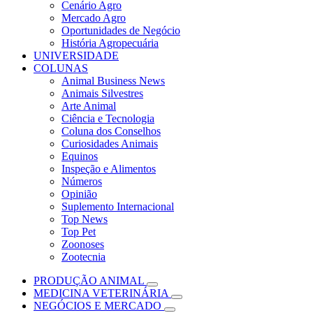
Cenário Agro
Mercado Agro
Oportunidades de Negócio
História Agropecuária
UNIVERSIDADE
COLUNAS
Animal Business News
Animais Silvestres
Arte Animal
Ciência e Tecnologia
Coluna dos Conselhos
Curiosidades Animais
Equinos
Inspeção e Alimentos
Números
Opinião
Suplemento Internacional
Top News
Top Pet
Zoonoses
Zootecnia
PRODUÇÃO ANIMAL
MEDICINA VETERINÁRIA
NEGÓCIOS E MERCADO