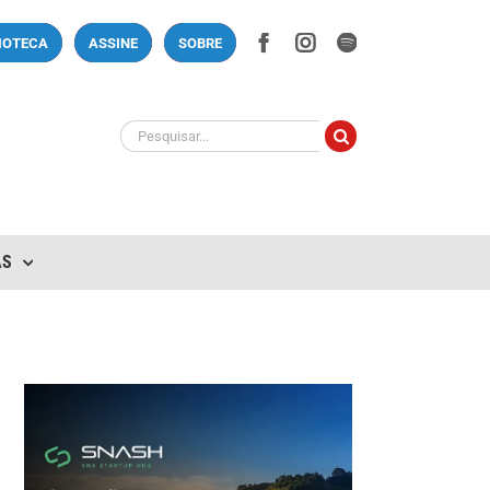
Facebook
Instagram
Spotify
LIOTECA
ASSINE
SOBRE
Buscar
resultados
para:
AS