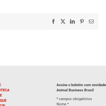
Facebook
X
LinkedIn
Pinterest
E-
mail
E
Assine o boletim com novidade
OTECA
Animal Business Brasil
E
*
campos obrigatórios
IQUE
Nome
*
CIE