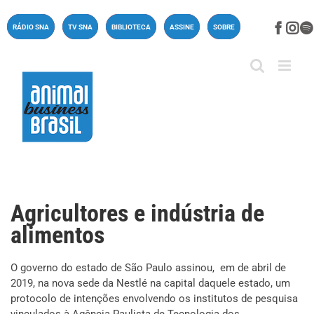
Ir
para
Face
In
RÁDIO SNA
TV SNA
BIBLIOTECA
ASSINE
SOBRE
o
conteúdo
Agricultores e indústria de
alimentos
O governo do estado de São Paulo assinou, em de abril de
2019, na nova sede da Nestlé na capital daquele estado, um
protocolo de intenções envolvendo os institutos de pesquisa