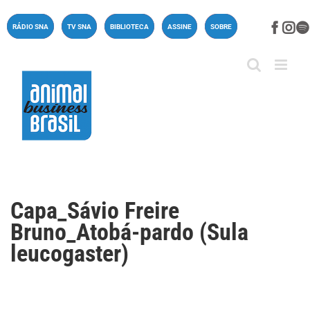
Ir
para
Face
In
RÁDIO SNA
TV SNA
BIBLIOTECA
ASSINE
SOBRE
o
conteúdo
Capa_Sávio Freire
Bruno_Atobá-pardo (Sula
leucogaster)