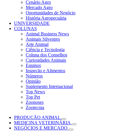
Cenário Agro
Mercado Agro
Oportunidades de Negócio
História Agropecuária
UNIVERSIDADE
COLUNAS
Animal Business News
Animais Silvestres
Arte Animal
Ciência e Tecnologia
Coluna dos Conselhos
Curiosidades Animais
Equinos
Inspeção e Alimentos
Números
Opinião
Suplemento Internacional
Top News
Top Pet
Zoonoses
Zootecnia
PRODUÇÃO ANIMAL
MEDICINA VETERINÁRIA
NEGÓCIOS E MERCADO