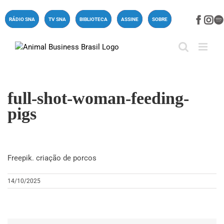
Ir
para
Face
In
RÁDIO SNA
TV SNA
BIBLIOTECA
ASSINE
SOBRE
o
conteúdo
full-shot-woman-feeding-
pigs
Freepik. criação de porcos
14/10/2025