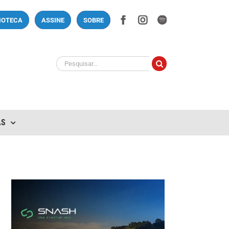
Facebook
Instagram
Spotify
LIOTECA
ASSINE
SOBRE
Buscar
resultados
para:
AS