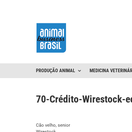
Ir
para
o
conteúdo
PRODUÇÃO ANIMAL
MEDICINA VETERINÁR
70-Crédito-Wirestock-ed
Cão velho, senior
Wirestock