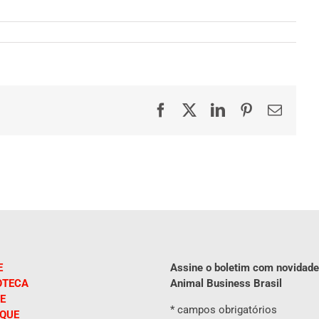
Facebook
X
LinkedIn
Pinterest
E-
mail
E
Assine o boletim com novidade
OTECA
Animal Business Brasil
E
*
campos obrigatórios
IQUE