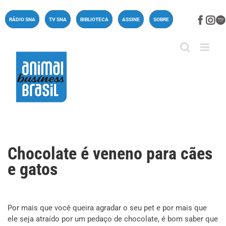
Ir
para
Face
In
RÁDIO SNA
TV SNA
BIBLIOTECA
ASSINE
SOBRE
o
conteúdo
Chocolate é veneno para cães
e gatos
Por mais que você queira agradar o seu pet e por mais que
ele seja atraído por um pedaço de chocolate, é bom saber que