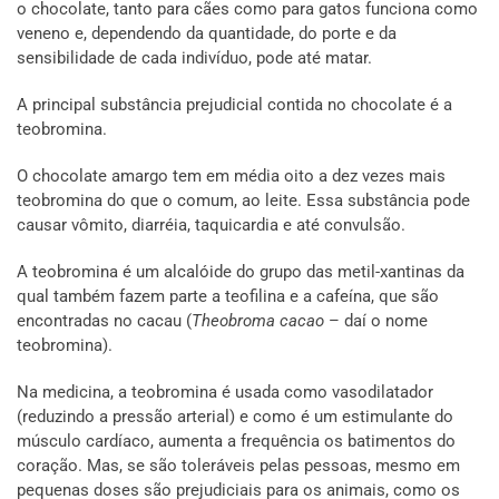
o chocolate, tanto para cães como para gatos funciona como
veneno e, dependendo da quantidade, do porte e da
sensibilidade de cada indivíduo, pode até matar.
A principal substância prejudicial contida no chocolate é a
teobromina.
O chocolate amargo tem em média oito a dez vezes mais
teobromina do que o comum, ao leite. Essa substância pode
causar vômito, diarréia, taquicardia e até convulsão.
A teobromina é um alcalóide do grupo das metil-xantinas da
qual também fazem parte a teofilina e a cafeína, que são
encontradas no cacau (
Theobroma cacao
– daí o nome
teobromina).
Na medicina, a teobromina é usada como vasodilatador
(reduzindo a pressão arterial) e como é um estimulante do
músculo cardíaco, aumenta a frequência os batimentos do
coração. Mas, se são toleráveis pelas pessoas, mesmo em
pequenas doses são prejudiciais para os animais, como os