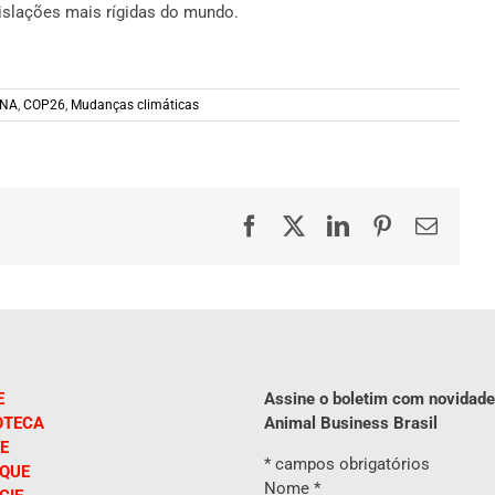
islações mais rígidas do mundo.
NA
,
COP26
,
Mudanças climáticas
Facebook
X
LinkedIn
Pinterest
E-
mail
E
Assine o boletim com novidade
OTECA
Animal Business Brasil
E
*
campos obrigatórios
IQUE
Nome
*