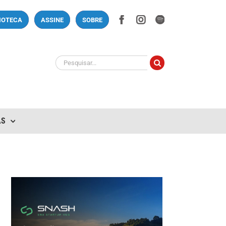
Facebook
Instagram
Spotify
LIOTECA
ASSINE
SOBRE
Buscar
resultados
para:
AS