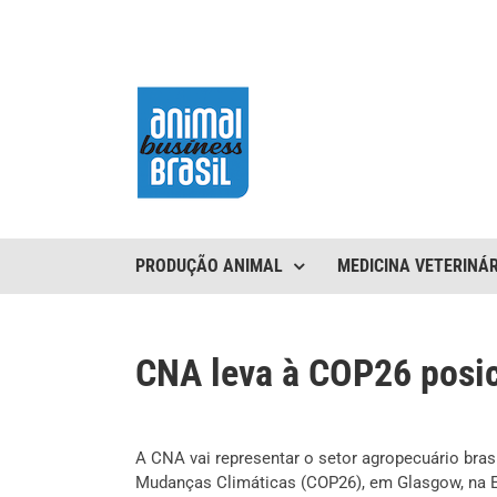
Ir
para
o
conteúdo
PRODUÇÃO ANIMAL
MEDICINA VETERINÁR
CNA leva à COP26 posi
A CNA vai representar o setor agropecuário bras
Mudanças Climáticas (COP26), em Glasgow, na Es