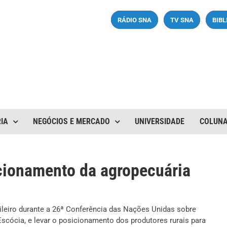
RÁDIO SNA
TV SNA
BIB
IA
NEGÓCIOS E MERCADO
UNIVERSIDADE
COLUN
cionamento da agropecuária
ileiro durante a 26ª Conferência das Nações Unidas sobre
cócia, e levar o posicionamento dos produtores rurais para