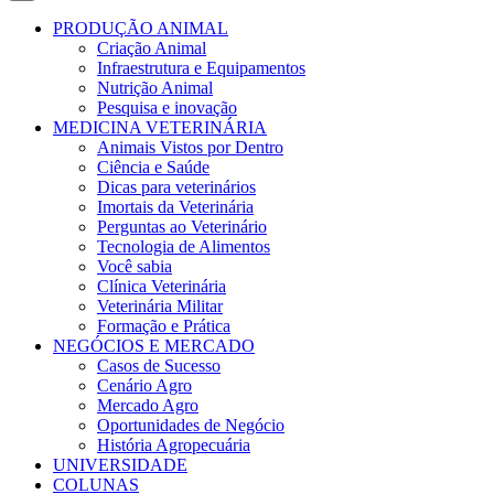
PRODUÇÃO ANIMAL
Criação Animal
Infraestrutura e Equipamentos
Nutrição Animal
Pesquisa e inovação
MEDICINA VETERINÁRIA
Animais Vistos por Dentro
Ciência e Saúde
Dicas para veterinários
Imortais da Veterinária
Perguntas ao Veterinário
Tecnologia de Alimentos
Você sabia
Clínica Veterinária
Veterinária Militar
Formação e Prática
NEGÓCIOS E MERCADO
Casos de Sucesso
Cenário Agro
Mercado Agro
Oportunidades de Negócio
História Agropecuária
UNIVERSIDADE
COLUNAS