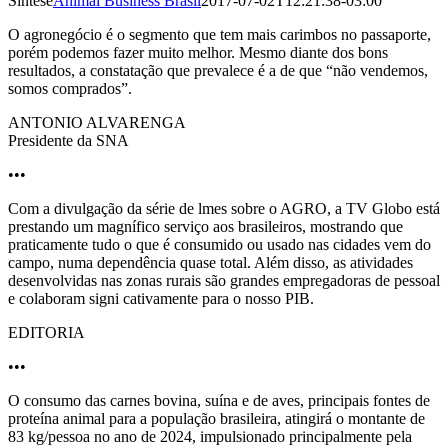
Síntese
Animal Business Brasil
2017-07-02T12:21:38-03:00
O agronegócio é o segmento que tem mais carimbos no passaporte,
porém podemos fazer muito melhor. Mesmo diante dos bons
resultados, a constatação que prevalece é a de que “não vendemos,
somos comprados”.
ANTONIO ALVARENGA
Presidente da SNA
•••
Com a divulgação da série de lmes sobre o AGRO, a TV Globo está
prestando um magnífico serviço aos brasileiros, mostrando que
praticamente tudo o que é consumido ou usado nas cidades vem do
campo, numa dependência quase total. Além disso, as atividades
desenvolvidas nas zonas rurais são grandes empregadoras de pessoal
e colaboram signi cativamente para o nosso PIB.
EDITORIA
•••
O consumo das carnes bovina, suína e de aves, principais fontes de
proteína animal para a população brasileira, atingirá o montante de
83 kg/pessoa no ano de 2024, impulsionado principalmente pela