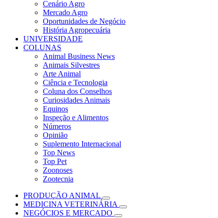
Cenário Agro
Mercado Agro
Oportunidades de Negócio
História Agropecuária
UNIVERSIDADE
COLUNAS
Animal Business News
Animais Silvestres
Arte Animal
Ciência e Tecnologia
Coluna dos Conselhos
Curiosidades Animais
Equinos
Inspeção e Alimentos
Números
Opinião
Suplemento Internacional
Top News
Top Pet
Zoonoses
Zootecnia
PRODUÇÃO ANIMAL
MEDICINA VETERINÁRIA
NEGÓCIOS E MERCADO