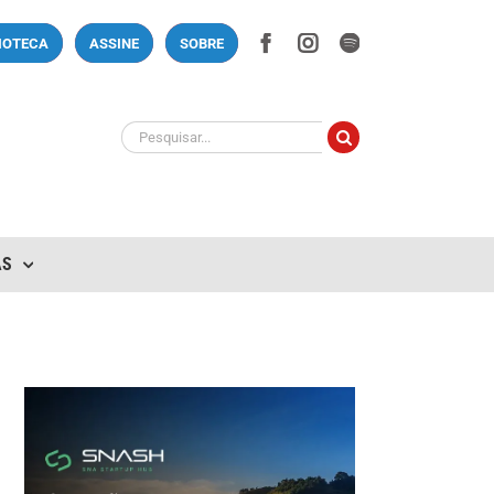
Facebook
Instagram
Spotify
LIOTECA
ASSINE
SOBRE
Buscar
resultados
para:
AS