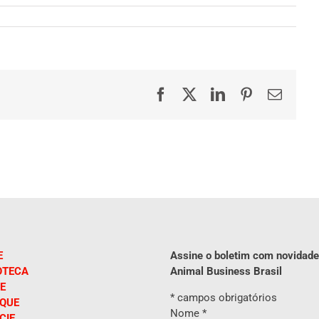
Facebook
X
LinkedIn
Pinterest
E-
mail
E
Assine o boletim com novidade
OTECA
Animal Business Brasil
E
*
campos obrigatórios
IQUE
Nome
*
CIE