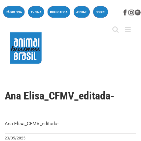
Ir
para
Face
In
RÁDIO SNA
TV SNA
BIBLIOTECA
ASSINE
SOBRE
o
conteúdo
Ana Elisa_CFMV_editada-
Ana Elisa_CFMV_editada-
23/05/2025