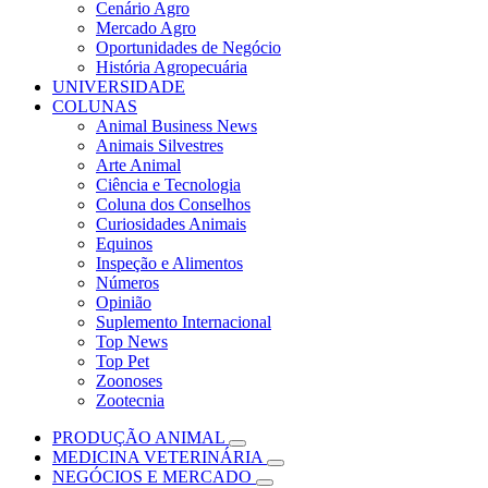
Cenário Agro
Mercado Agro
Oportunidades de Negócio
História Agropecuária
UNIVERSIDADE
COLUNAS
Animal Business News
Animais Silvestres
Arte Animal
Ciência e Tecnologia
Coluna dos Conselhos
Curiosidades Animais
Equinos
Inspeção e Alimentos
Números
Opinião
Suplemento Internacional
Top News
Top Pet
Zoonoses
Zootecnia
PRODUÇÃO ANIMAL
MEDICINA VETERINÁRIA
NEGÓCIOS E MERCADO