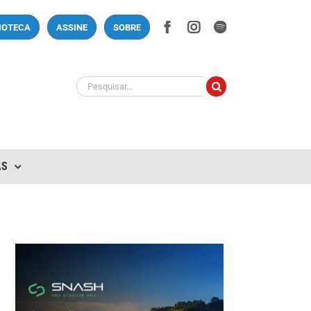
Facebook
Instagram
Spotify
LIOTECA
ASSINE
SOBRE
Buscar
resultados
para:
AS