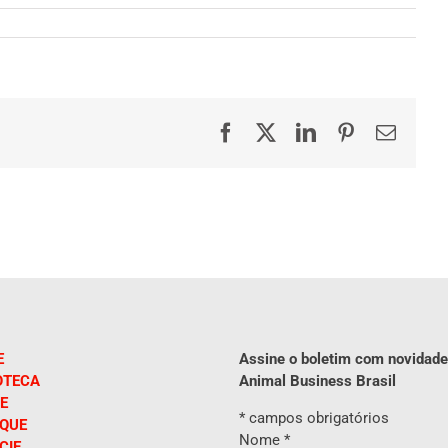
Facebook
X
LinkedIn
Pinterest
E-
mail
E
Assine o boletim com novidade
OTECA
Animal Business Brasil
E
*
campos obrigatórios
IQUE
Nome
*
CIE