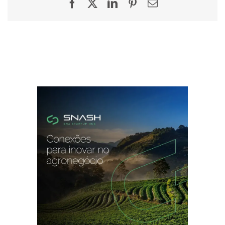
Facebook
X
LinkedIn
Pinterest
E-
mail