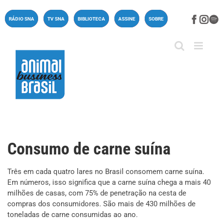
Ir
para
Face
In
RÁDIO SNA
TV SNA
BIBLIOTECA
ASSINE
SOBRE
o
conteúdo
Consumo de carne suína
Três em cada quatro lares no Brasil consomem carne suína.
Em números, isso significa que a carne suína chega a mais 40
milhões de casas, com 75% de penetração na cesta de
compras dos consumidores. São mais de 430 milhões de
toneladas de carne consumidas ao ano.