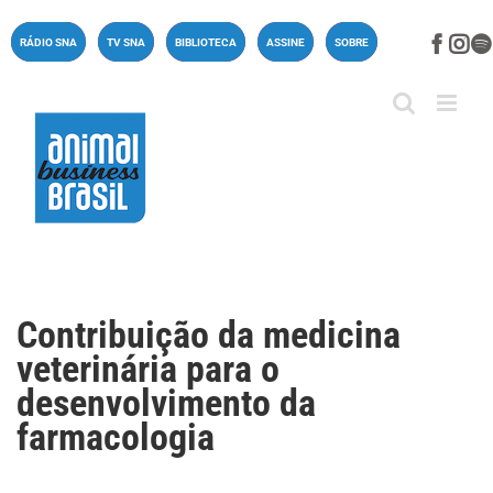
Ir
para
Face
In
RÁDIO SNA
TV SNA
BIBLIOTECA
ASSINE
SOBRE
o
conteúdo
Contribuição da medicina
veterinária para o
desenvolvimento da
farmacologia