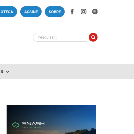
Facebook
Instagram
Spotify
LIOTECA
ASSINE
SOBRE
Buscar
resultados
para:
AS