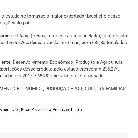
o estado se tornasse o maior exportador brasileiro desse
rtações do país.
rne de tilápia (fresca, refrigerada ou congelada), com receita
esentou 95,26% dessas vendas externas, com 685,80 toneladas
biente, Desenvolvimento Econômico, Produção e Agricultura
 exportações desse produto pelo estado cresceram 236,27%,
neladas em 2017 e 685,8 toneladas no ano passado.
IMENTO ECONÔMICO, PRODUÇÃO E AGRICULTURA FAMILIAR
Exportações
,
Peixe
,
Piscicultura
,
Produção
,
Tilápia