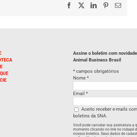
Facebook
X
LinkedIn
Pinterest
E-
mail
E
Assine o boletim com novidade
OTECA
Animal Business Brasil
E
*
campos obrigatórios
IQUE
Nome
*
CIE
Email
*
Aceito receber e-mails co
boletins da SNA.
Você pode cancelar sua assinatura a 
momento clicando no link no rodapé 
nossos boletins. Seus dados de cadas