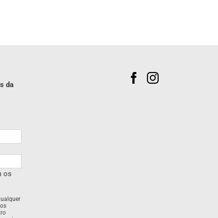
s da
m os
qualquer
dos
tro