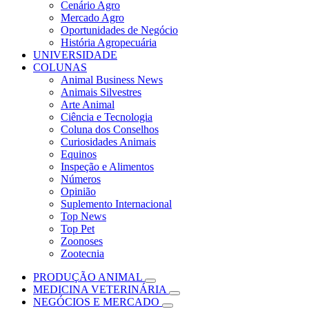
Cenário Agro
Mercado Agro
Oportunidades de Negócio
História Agropecuária
UNIVERSIDADE
COLUNAS
Animal Business News
Animais Silvestres
Arte Animal
Ciência e Tecnologia
Coluna dos Conselhos
Curiosidades Animais
Equinos
Inspeção e Alimentos
Números
Opinião
Suplemento Internacional
Top News
Top Pet
Zoonoses
Zootecnia
PRODUÇÃO ANIMAL
MEDICINA VETERINÁRIA
NEGÓCIOS E MERCADO