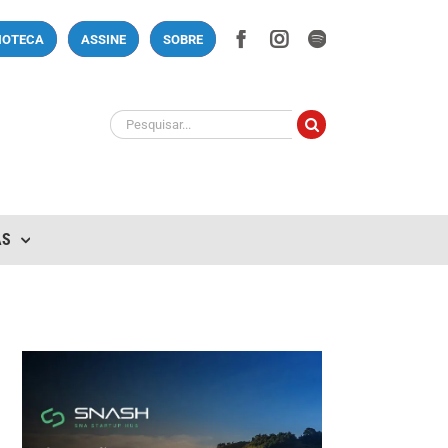
Facebook
Instagram
Spotify
LIOTECA
ASSINE
SOBRE
Buscar
resultados
para:
AS