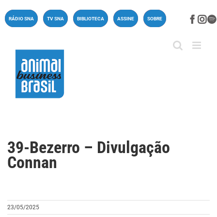
Ir
para
Face
In
RÁDIO SNA
TV SNA
BIBLIOTECA
ASSINE
SOBRE
o
conteúdo
39-Bezerro – Divulgação
Connan
23/05/2025