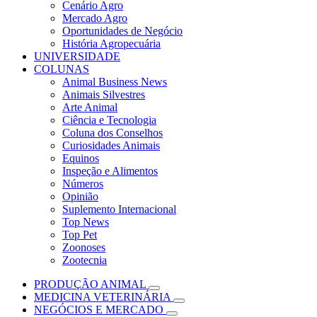
Cenário Agro
Mercado Agro
Oportunidades de Negócio
História Agropecuária
UNIVERSIDADE
COLUNAS
Animal Business News
Animais Silvestres
Arte Animal
Ciência e Tecnologia
Coluna dos Conselhos
Curiosidades Animais
Equinos
Inspeção e Alimentos
Números
Opinião
Suplemento Internacional
Top News
Top Pet
Zoonoses
Zootecnia
PRODUÇÃO ANIMAL
MEDICINA VETERINÁRIA
NEGÓCIOS E MERCADO