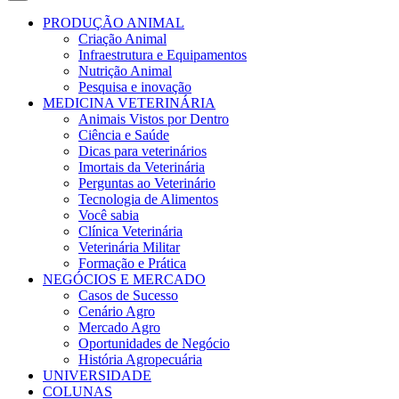
PRODUÇÃO ANIMAL
Criação Animal
Infraestrutura e Equipamentos
Nutrição Animal
Pesquisa e inovação
MEDICINA VETERINÁRIA
Animais Vistos por Dentro
Ciência e Saúde
Dicas para veterinários
Imortais da Veterinária
Perguntas ao Veterinário
Tecnologia de Alimentos
Você sabia
Clínica Veterinária
Veterinária Militar
Formação e Prática
NEGÓCIOS E MERCADO
Casos de Sucesso
Cenário Agro
Mercado Agro
Oportunidades de Negócio
História Agropecuária
UNIVERSIDADE
COLUNAS