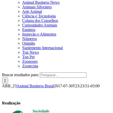
Animal Business News
Animais Silvestres
Arte Animal
Ciência e Tecnologia
Coluna dos Conselhos
Curiosidades Animais
Equinos
Inspeção e Alimentos
Números
Opinião
Suplemento Internacional
Top News
Top Pet
Zoonoses
Zootecnia
Buscar resultados para:
ABB_23
Animal Business Brasil
2017-07-30T23:23:51-03:00
Realização