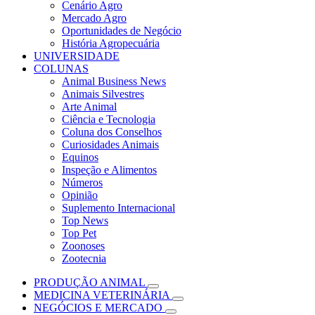
Cenário Agro
Mercado Agro
Oportunidades de Negócio
História Agropecuária
UNIVERSIDADE
COLUNAS
Animal Business News
Animais Silvestres
Arte Animal
Ciência e Tecnologia
Coluna dos Conselhos
Curiosidades Animais
Equinos
Inspeção e Alimentos
Números
Opinião
Suplemento Internacional
Top News
Top Pet
Zoonoses
Zootecnia
PRODUÇÃO ANIMAL
MEDICINA VETERINÁRIA
NEGÓCIOS E MERCADO